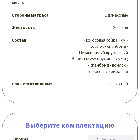
место
Стороны матраса
Одинаковые
Жесткость
Жесткая
Состав
• кокосовая койра 1см •
войлок • спанбонд •
Независимый пружинный
блок TFK•255 пружин (EVS 500)
• спанбонд • войлок •
кокосовая койра 1см
Срок изготовления
1 – 7 дней
Выберите комплектацию
Ширина