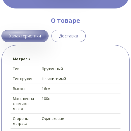
О товаре
Характеристики
Доставка
Матрасы
Тип
Пружинный
Тип пружин
Независимый
Высота
16см
Макс. вес на
100кг
спальное
место
Стороны
Одинаковые
матраса