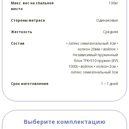
Макс. вес на спальное
130кг
место
Стороны матраса
Одинаковые
Жесткость
Средняя
Состав
• латекс семизональный 3см •
холкон 20мм • войлок •
Независимый пружинный
блок TFK•510 пружин (EVS
1000) • войлок • холкон 2см •
латекс семизональный 3см
Срок изготовления
1 – 7 дней
Выберите комплектацию