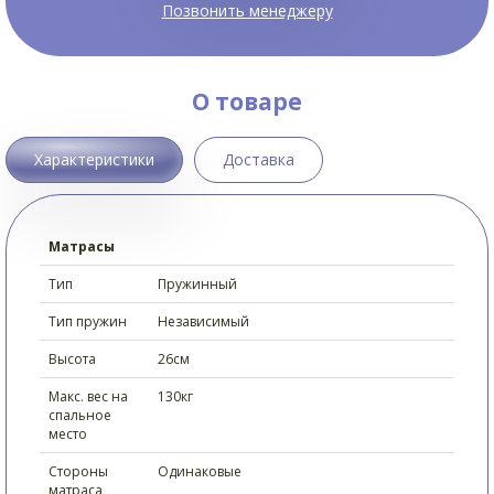
Позвонить менеджеру
О товаре
Характеристики
Доставка
Матрасы
Тип
Пружинный
Тип пружин
Независимый
Высота
26см
Макс. вес на
130кг
спальное
место
Стороны
Одинаковые
матраса