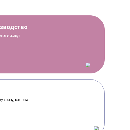
изводство
тся и живут
у сразу, как она