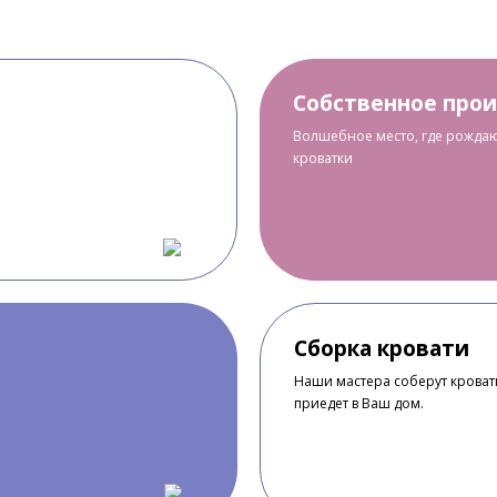
Собственное про
Волшебное место, где рождаю
кроватки
Сборка кровати
Наши мастера соберут кроватк
приедет в Ваш дом.