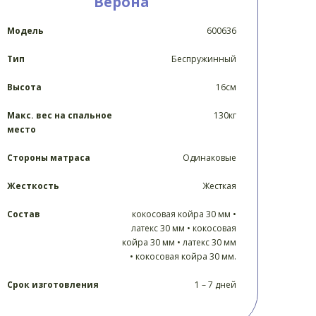
Верона
Модель
600636
Тип
Беспружинный
Высота
16см
Макс. вес на спальное
130кг
место
Стороны матраса
Одинаковые
Жесткость
Жесткая
Состав
кокосовая койра 30 мм •
латекс 30 мм • кокосовая
койра 30 мм • латекс 30 мм
• кокосовая койра 30 мм.
Срок изготовления
1 – 7 дней