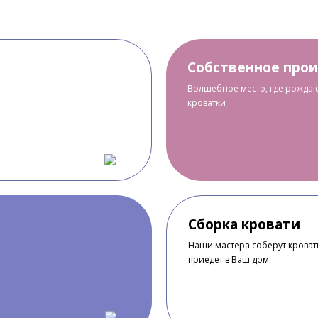
Собственное про
Волшебное место, где рождаю
кроватки
Сборка кровати
Наши мастера соберут кроватк
приедет в Ваш дом.