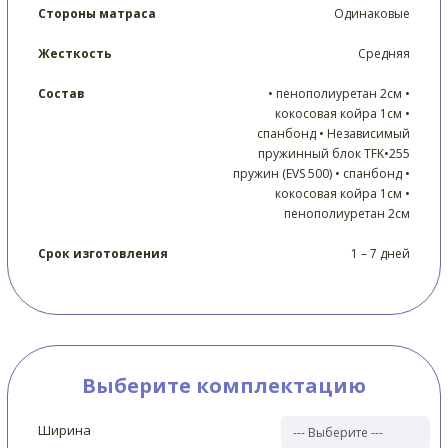
Стороны матраса
Одинаковые
Жесткость
Средняя
Состав
• пенополиуретан 2см •
кокосовая койра 1см •
спанбонд • Независимый
пружинный блок TFK•255
пружин (EVS 500) • спанбонд •
кокосовая койра 1см •
пенополиуретан 2см
Срок изготовления
1 – 7 дней
Выберите комплектацию
Ширина