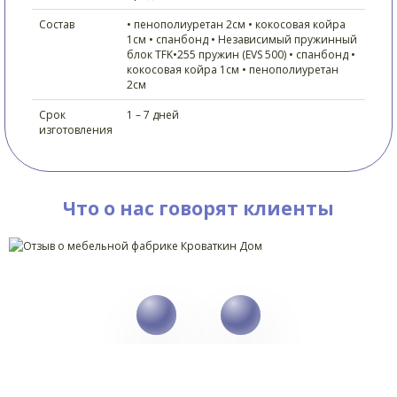
Состав
• пенополиуретан 2см • кокосовая койра
1см • спанбонд • Независимый пружинный
блок TFK•255 пружин (EVS 500) • спанбонд •
кокосовая койра 1см • пенополиуретан
2см
Срок
1 – 7 дней
изготовления
Что о нас говорят клиенты