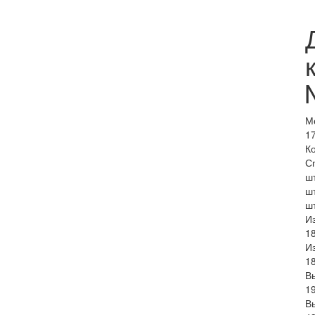
М
1
К
Сп
ш
ш
шт
И
1
И
1
В
1
В