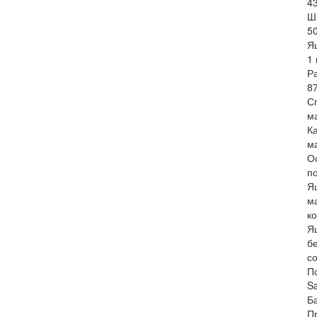
4
Ш
5
Я
1 
Р
8
С
м
К
м
О
п
Я
м
ко
Я
б
с
П
Sa
Б
П