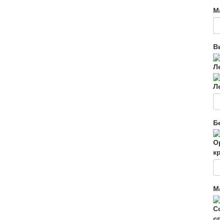
М
В
Л
Л
Б
О
к
М
С
с