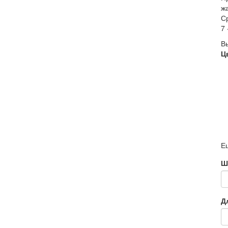
ж
С
7 
В
Ц
Е
Ш
Д