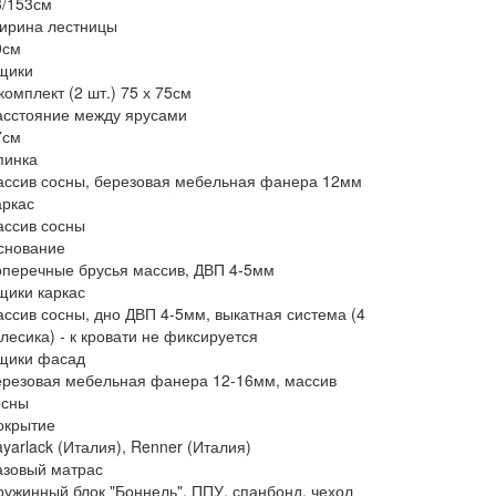
3/153см
ирина лестницы
0см
щики
комплект (2 шт.) 75 х 75см
асстояние между ярусами
7см
пинка
ассив сосны, березовая мебельная фанера 12мм
аркас
ассив сосны
снование
оперечные брусья массив, ДВП 4-5мм
щики каркас
ассив сосны, дно ДВП 4-5мм, выкатная система (4
лесика) - к кровати не фиксируется
щики фасад
ерезовая мебельная фанера 12-16мм, массив
осны
окрытие
yarlack (Италия), Renner (Италия)
азовый матрас
ружинный блок "Боннель", ППУ, спанбонд, чехол