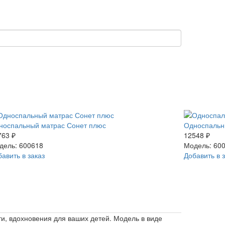
носпальный матрас Сонет плюс
Односпальн
763 ₽
12548 ₽
дель: 600618
Модель: 60
авить в заказ
Добавить в 
и, вдохновения для ваших детей. Модель в виде