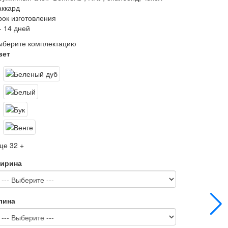
аккард
рок изготовления
- 14 дней
ыберите комплектацию
вет
ще 32 +
ирина
лина