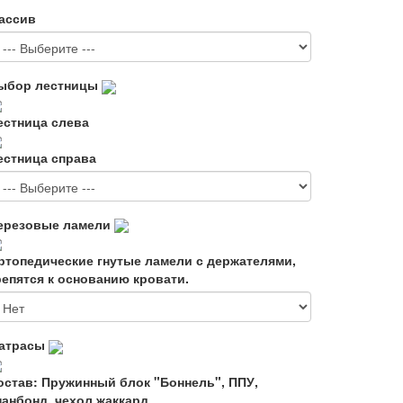
ассив
ыбор лестницы
естница слева
естница справа
ерезовые ламели
ртопедические гнутые ламели с держателями,
репятся к основанию кровати.
атрасы
остав: Пружинный блок "Боннель", ППУ,
панбонд, чехол жаккард