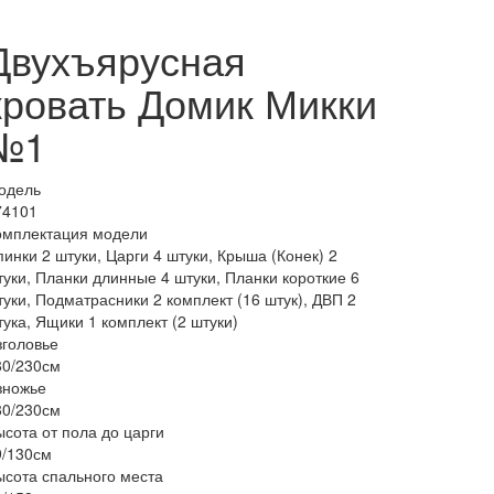
Двухъярусная
кровать Домик Микки
№1
одель
74101
омплектация модели
инки 2 штуки, Царги 4 штуки, Крыша (Конек) 2
туки, Планки длинные 4 штуки, Планки короткие 6
туки, Подматрасники 2 комплект (16 штук), ДВП 2
ука, Ящики 1 комплект (2 штуки)
зголовье
80/230см
зножье
80/230см
ысота от пола до царги
9/130см
ысота спального места