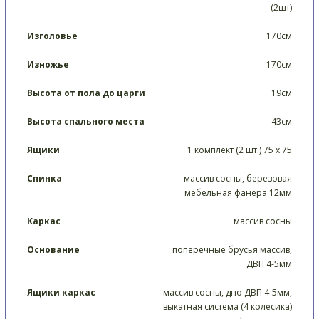
(2шт)
Изголовье
170см
Изножье
170см
Высота от пола до царги
19см
Высота спального места
43см
Ящики
1 комплект (2 шт.) 75 х 75
Спинка
массив сосны, березовая
мебельная фанера 12мм
Каркас
массив сосны
Основание
поперечные брусья массив,
ДВП 4-5мм
Ящики каркас
массив сосны, дно ДВП 4-5мм,
выкатная система (4 колесика)