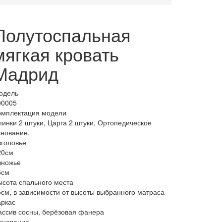
Полутоспальная
мягкая кровать
Мадрид
одель
00005
омплектация модели
пинки 2 штуки, Царга 2 штуки, Ортопедическое
снование.
зголовье
20см
зножье
5см
ысота спального места
5см, в зависимости от высоты выбранного матраса
аркас
ассив сосны, берёзовая фанера
снование