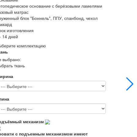
ртопедическое основание с берёзовыми ламелями
азовый матрас
ружинный блок "Боннель", ППУ, спанбонд, чехол
аккард
рок изготовления
- 14 дней
ыберите комплектацию
кань
е выбрано:
ыбрать ткань
ирина
лина
одъёмный механизм
ровати с подъемным механизмом имеют