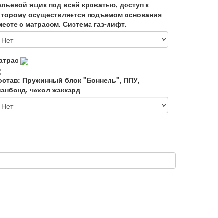
ельевой ящик под всей кроватью, доступ к
оторому осуществляется подъемом основания
месте с матрасом. Система газ-лифт.
атрас
остав: Пружинный блок "Боннель", ППУ,
панбонд, чехол жаккард