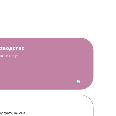
изводство
тся и живут
у сразу, как она