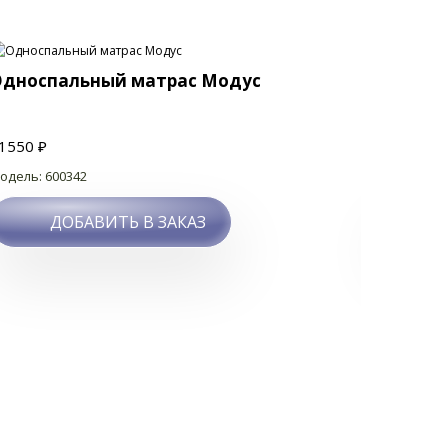
Односпальный матрас Модус
Односп
1550 ₽
16328 ₽
одель: 600342
Модель: 60
ДОБАВИТЬ В ЗАКАЗ
Д