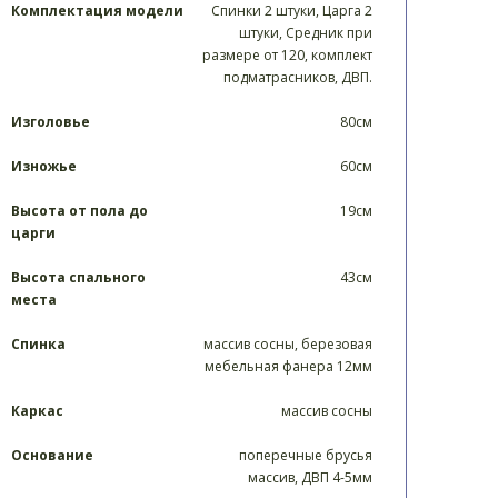
Комплектация модели
Спинки 2 штуки, Царга 2
штуки, Средник при
размере от 120, комплект
подматрасников, ДВП.
Изголовье
80см
Изножье
60см
Высота от пола до
19см
царги
Высота спального
43см
места
Спинка
массив сосны, березовая
мебельная фанера 12мм
Каркас
массив сосны
Основание
поперечные брусья
массив, ДВП 4-5мм