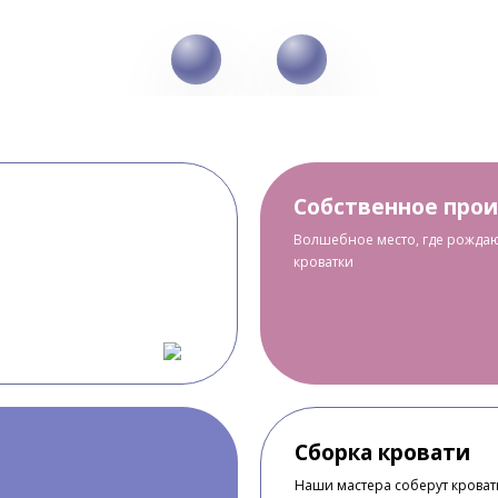
Собственное про
Волшебное место, где рождаю
кроватки
Сборка кровати
Наши мастера соберут кроватк