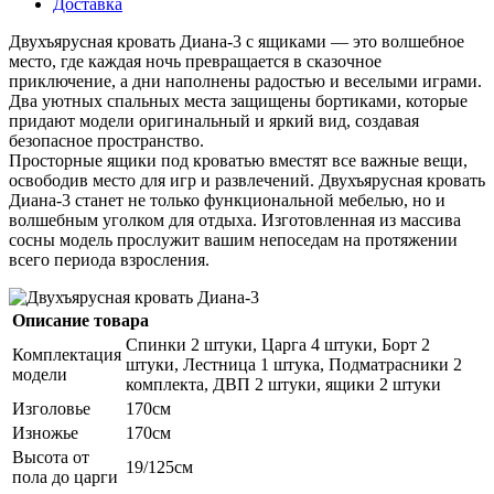
Доставка
Двухъярусная кровать Диана-3 с ящиками — это волшебное
место, где каждая ночь превращается в сказочное
приключение, а дни наполнены радостью и веселыми играми.
Два уютных спальных места защищены бортиками, которые
придают модели оригинальный и яркий вид, создавая
безопасное пространство.
Просторные ящики под кроватью вместят все важные вещи,
освободив место для игр и развлечений. Двухъярусная кровать
Диана-3 станет не только функциональной мебелью, но и
волшебным уголком для отдыха. Изготовленная из массива
сосны модель прослужит вашим непоседам на протяжении
всего периода взросления.
Описание товара
Спинки 2 штуки, Царга 4 штуки, Борт 2
Комплектация
штуки, Лестница 1 штука, Подматрасники 2
модели
комплекта, ДВП 2 штуки, ящики 2 штуки
Изголовье
170см
Изножье
170см
Высота от
19/125см
пола до царги