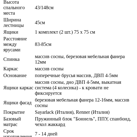
Высота
спального
43/148см
места
Ширина
45см
лестницы
Ящики
1 комплект (2 шт.) 75 х 75 см
Расстояние
между
83-85см
ярусами
массив сосны, березовая мебельная фанера
Спинка
12мм
Каркас
массив сосны
Основание
поперечные брусья массив, ДВП 4-5мм
массив сосны, дно ДВП 4-5мм, выкатная
Ящики каркас
система (4 колесика) - к кровати не
фиксируется
березовая мебельная фанера 12-16мм, массив
Ящики фасад
сосны
Покрытие
Sayarlack (Италия), Renner (Италия)
Базовый
Пружинный блок "Боннель", ППУ, спанбонд,
матрас
чехол жаккард
Срок
7 - 14 дней
изготовления