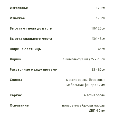
Изголовье
170см
Изножье
170см
Высота от пола до царги
19/125см
Высота спального места
43/148см
Ширина лестницы
45см
Ящики
1 комплект (2 шт.) 75 х 75 см
Расстояние между ярусами
83 - 85см
Спинка
массив сосны, березовая
мебельная фанера 12мм
Каркас
массив сосны
Основание
поперечные брусья массив,
ДВП 4-5мм