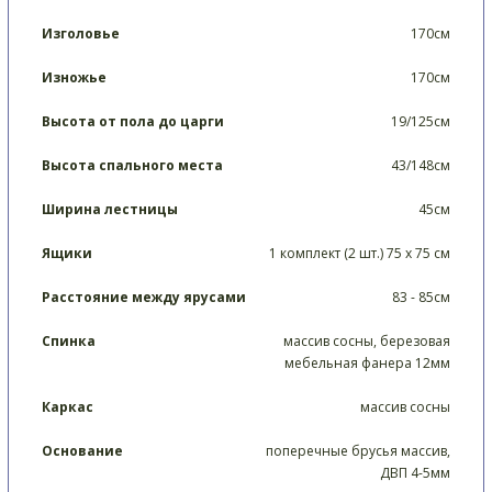
Изголовье
170см
Изножье
170см
Высота от пола до царги
19/125см
Высота спального места
43/148см
Ширина лестницы
45см
Ящики
1 комплект (2 шт.) 75 х 75 см
Расстояние между ярусами
83 - 85см
Спинка
массив сосны, березовая
мебельная фанера 12мм
Каркас
массив сосны
Основание
поперечные брусья массив,
ДВП 4-5мм