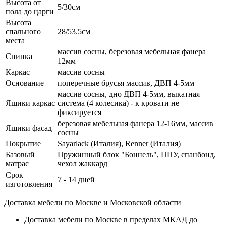
Высота от
5/30см
пола до царги
Высота
спального
28/53.5см
места
массив сосны, березовая мебельная фанера
Спинка
12мм
Каркас
массив сосны
Основание
поперечные брусья массив, ДВП 4-5мм
массив сосны, дно ДВП 4-5мм, выкатная
Ящики каркас
система (4 колесика) - к кровати не
фиксируется
березовая мебельная фанера 12-16мм, массив
Ящики фасад
сосны
Покрытие
Sayarlack (Италия), Renner (Италия)
Базовый
Пружинный блок "Боннель", ППУ, спанбонд,
матрас
чехол жаккард
Срок
7 - 14 дней
изготовления
Доставка мебели по Москве и Московской области
Доставка мебели по Москве в пределах МКАД до