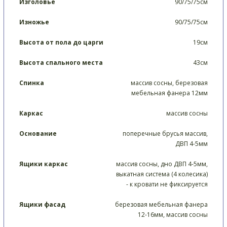
Изголовье
90/75/75см
Изножье
90/75/75см
Высота от пола до царги
19см
Высота спального места
43см
Спинка
массив сосны, березовая
мебельная фанера 12мм
Каркас
массив сосны
Основание
поперечные брусья массив,
ДВП 4-5мм
Ящики каркас
массив сосны, дно ДВП 4-5мм,
выкатная система (4 колесика)
- к кровати не фиксируется
Ящики фасад
березовая мебельная фанера
12-16мм, массив сосны