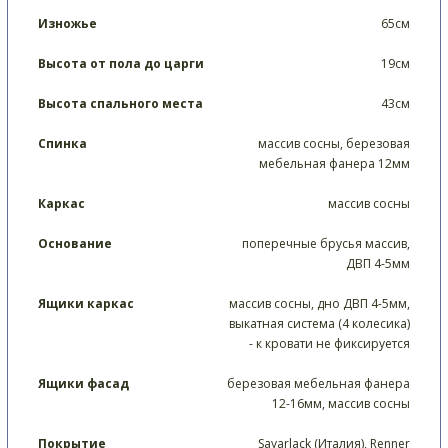
Изножье
65см
Высота от пола до царги
19см
Высота спального места
43см
Спинка
массив сосны, березовая
мебельная фанера 12мм
Каркас
массив сосны
Основание
поперечные брусья массив,
ДВП 4-5мм
Ящики каркас
массив сосны, дно ДВП 4-5мм,
выкатная система (4 колесика)
- к кровати не фиксируется
Ящики фасад
березовая мебельная фанера
12-16мм, массив сосны
Покрытие
Sayarlack (Италия), Renner