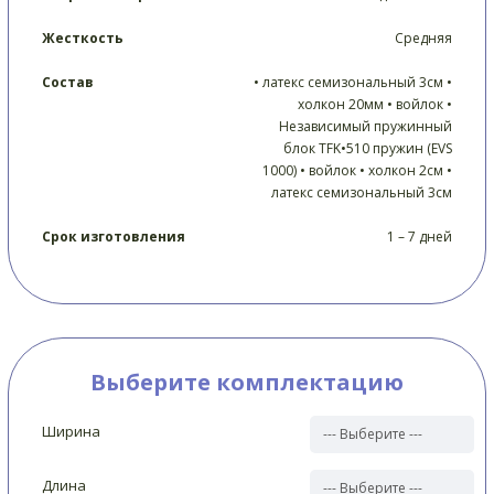
Жесткость
Средняя
Состав
• латекс семизональный 3см •
холкон 20мм • войлок •
Независимый пружинный
блок TFK•510 пружин (EVS
1000) • войлок • холкон 2см •
латекс семизональный 3см
Срок изготовления
1 – 7 дней
Выберите комплектацию
Ширина
Длина