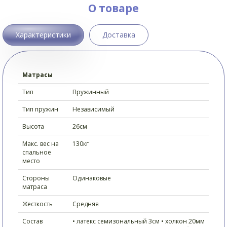
О товаре
Характеристики
Доставка
Матрасы
Тип
Пружинный
Тип пружин
Независимый
Высота
26см
Макс. вес на
130кг
спальное
место
Стороны
Одинаковые
матраса
Жесткость
Средняя
Состав
• латекс семизональный 3см • холкон 20мм