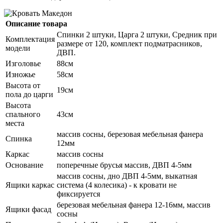
Описание товара
Спинки 2 штуки, Царга 2 штуки, Средник при
Комплектация
размере от 120, комплект подматрасников,
модели
ДВП.
Изголовье
88см
Изножье
58см
Высота от
19см
пола до царги
Высота
спального
43см
места
массив сосны, березовая мебельная фанера
Спинка
12мм
Каркас
массив сосны
Основание
поперечные брусья массив, ДВП 4-5мм
массив сосны, дно ДВП 4-5мм, выкатная
Ящики каркас
система (4 колесика) - к кровати не
фиксируется
березовая мебельная фанера 12-16мм, массив
Ящики фасад
сосны