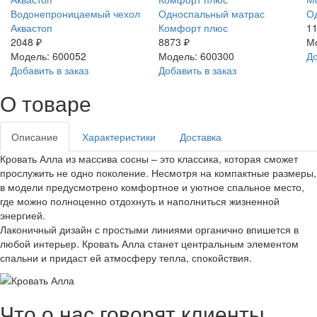
Водонепроницаемый чехол
Односпальный матрас
О
Аквастоп
Комфорт плюс
11
2048 ₽
8873 ₽
М
Модель: 600052
Модель: 600300
До
Добавить в заказ
Добавить в заказ
О товаре
Описание
Характеристики
Доставка
Кровать Алла из массива сосны – это классика, которая сможет
прослужить не одно поколение. Несмотря на компактные размеры,
в модели предусмотрено комфортное и уютное спальное место,
где можно полноценно отдохнуть и наполниться жизненной
энергией.
Лаконичный дизайн с простыми линиями органично впишется в
любой интерьер. Кровать Алла станет центральным элементом
спальни и придаст ей атмосферу тепла, спокойствия.
Что о нас говорят клиенты